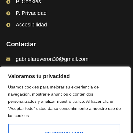
P. Cookies
P. Privacidad
Accesibilidad
Contactar
gabrielareveron30@gmail.com
+34 638 254 825
Valoramos tu privacidad
Calle la merced 6 local Cejas Valladolid-
Usamos cookies para mejorar su experiencia de
Valladolid
navegación, mostrarle anuncios o contenidos
personalizados y analizar nuestro tráfico. Al hacer clic en
“Aceptar todo” usted da su consentimiento a nuestro uso de
las cookies.
Copyright © 2026 | Todos los derechos reservados