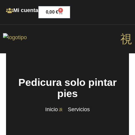
Ir
Mi cuenta
0
CARRITO
al
0,00
€
contenido
Men
Pedicura solo pintar
pies
Inicio
Servicios