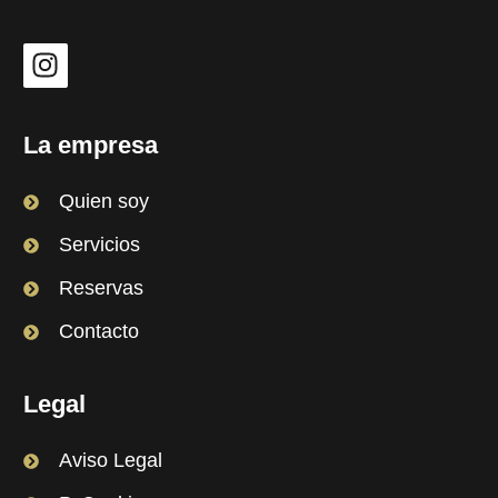
I
n
s
t
La empresa
a
g
Quien soy
r
Servicios
a
m
Reservas
Contacto
Legal
Aviso Legal