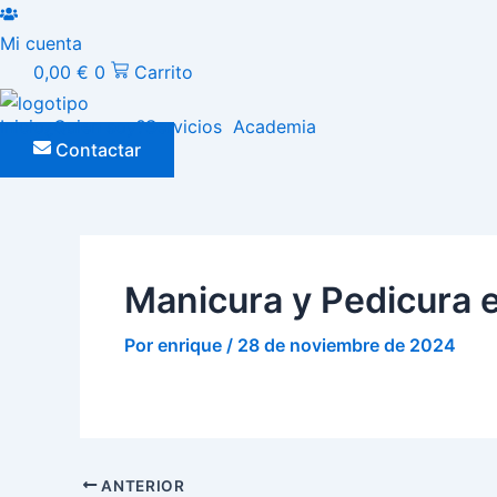
Ir
al
Mi cuenta
contenido
0,00
€
0
Carrito
Inicio
¿Quien soy?
Servicios
Academia
Contactar
Manicura y Pedicura 
Por
enrique
/
28 de noviembre de 2024
ANTERIOR