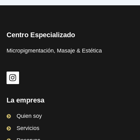
Centro Especializado
Micropigmentación, Masaje & Estética
I
n
s
t
La empresa
a
g
Quien soy
r
Servicios
a
m