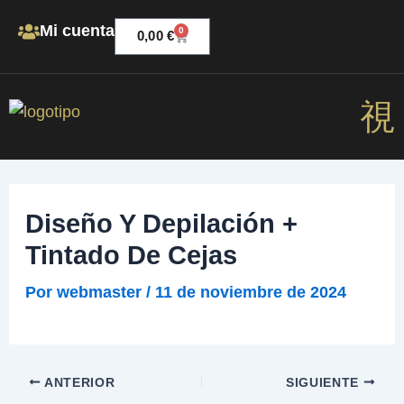
Ir
Mi cuenta
0
CARRITO
al
0,00
€
contenido
Men
Diseño Y Depilación +
Tintado De Cejas
Por
webmaster
/
11 de noviembre de 2024
ANTERIOR
SIGUIENTE