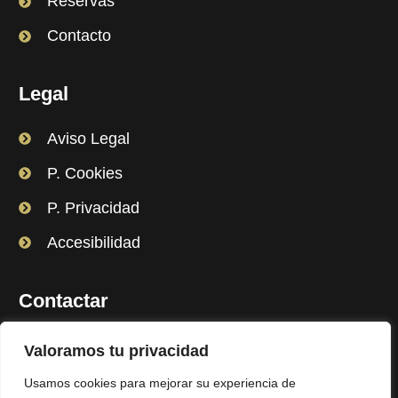
Reservas
Contacto
Legal
Aviso Legal
P. Cookies
P. Privacidad
Accesibilidad
Contactar
gabrielareveron30@gmail.com
Valoramos tu privacidad
+34 638 254 825
Usamos cookies para mejorar su experiencia de